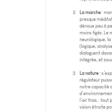
La marche
 : ma
presque méditat
dénoue peu à pe
moins figés. Le
neurologique, la
(logique, analyse
dialoguent davan
intégrée, et sou
La nature
 : s’e
régulateur puiss
notre capacité d
d’environnement,
l’air frais… tout
vision étroite p