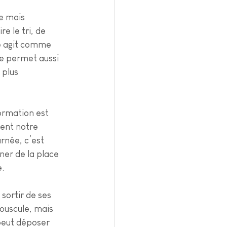
le mais 
 le tri, de 
re agit comme 
le permet aussi 
 plus 
formation est 
ent notre 
rnée, c’est 
ner de la place 
e.
sortir de ses 
ouscule, mais 
peut déposer 