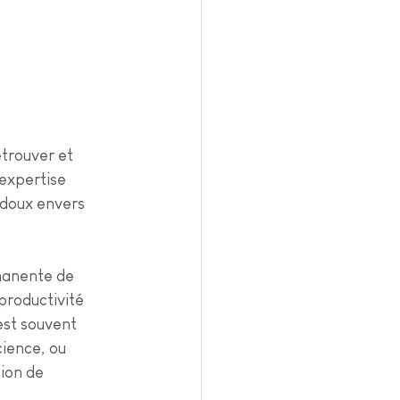
etrouver et 
expertise 
 doux envers 
rmanente de 
productivité 
est souvent 
cience, ou 
ion de 