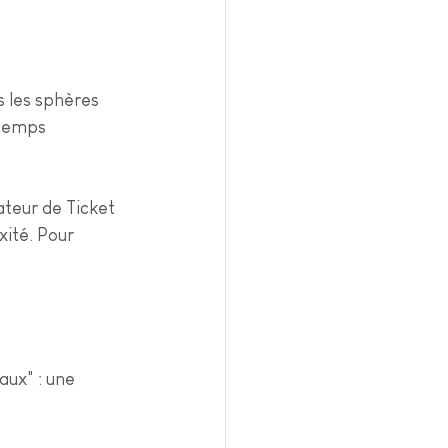
 les sphères 
 temps 
ateur de Ticket 
ité. Pour 
ux" : une 