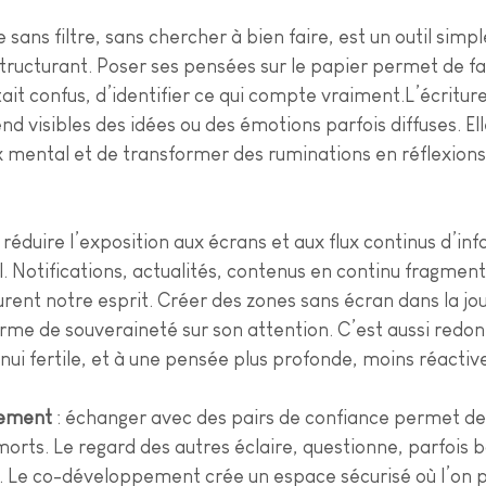
re sans filtre, sans chercher à bien faire, est un outil simp
ucturant. Poser ses pensées sur le papier permet de faire
 était confus, d’identifier ce qui compte vraiment.L’écritu
rend visibles des idées ou des émotions parfois diffuses. El
lux mental et de transformer des ruminations en réflexions
: réduire l’exposition aux écrans et aux flux continus d’in
. Notifications, actualités, contenus en continu fragment
urent notre esprit. Créer des zones sans écran dans la jou
rme de souveraineté sur son attention. C’est aussi redon
nnui fertile, et à une pensée plus profonde, moins réactiv
pement
 : échanger avec des pairs de confiance permet de 
orts. Le regard des autres éclaire, questionne, parfois b
t. Le co-développement crée un espace sécurisé où l’on 