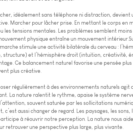
rcher, idéalement sans téléphone ni distraction, devient 
ive. Marcher pour lâcher prise. En mettant le corps en
u les tensions mentales. Les problèmes semblent moins
 mouvement physique entraîne un mouvement intérieur.Sur
 marche stimule une activité bilatérale du cerveau : l’hé
, structure) et l’hémisphère droit (intuition, créativité, 
tage. Ce balancement naturel favorise une pensée plus fl
vent plus créative.
xposer régulièrement à des environnements naturels agit
ant. La nature ralentit le rythme, apaise le système nerv
’attention, souvent saturée par les sollicitations numér
 c’est aussi changer de regard. Les paysages, les sons, l
 participe à réouvrir notre perception. La nature nous aide
our retrouver une perspective plus large, plus vivante.