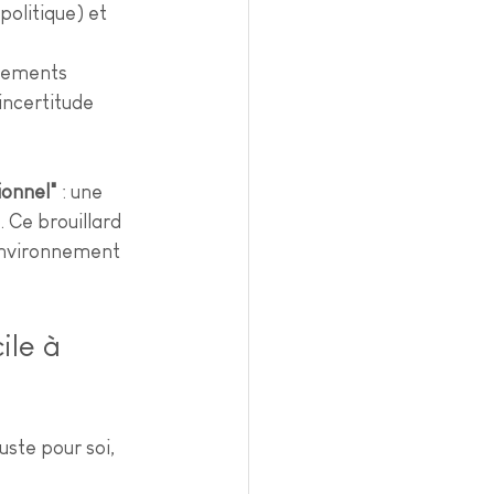
politique) et 
angements
'incertitude 
ionnel"
 : une 
. Ce brouillard 
environnement 
ile à 
uste pour soi, 