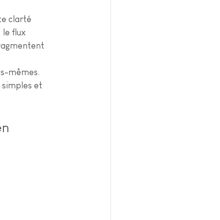
e clarté 
le flux 
fragmentent 
us-mêmes. 
 simples et 
en