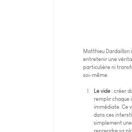
Matthieu Dardaillon i
entretenir une vérita
particulière ni tran
soi-même.
Le vide
 : créer 
remplir chaque i
immédiate. Ce vi
dans ces intersti
simplement une r
reprendre sa plac