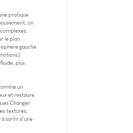
une pratique 
 mouvement, on 
 complexes, 
 le plan 
misphère gauche 
émotions) 
uide, plus 
 comme un 
eux et restaure 
iques.Changer 
es textures, 
 à sortir d’une 