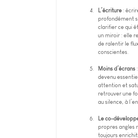
L’écriture
 : écri
profondément str
clarifier ce qui
un miroir : elle 
de ralentir le f
conscientes.
Moins d’écrans
 
devenu essentiel
attention et sat
retrouver une fo
au silence, à l’e
Le co-dévelop
propres angles m
toujours enrichi