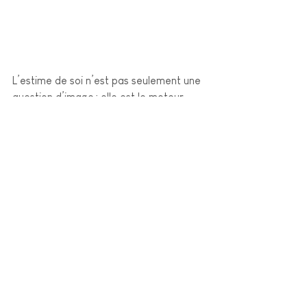
L’estime de soi n’est pas seulement une 
question d’image : elle est le moteur 
silencieux de nos choix, de notre 
capacité à nous affirmer et à construire 
une vie épanouissante.
Un accompagnement en Coaching aide 
à renforcer votre estime de vous-
même pour faire des choix plus alignés.
Au programme :
Définition de vos objectifs et envies 
de changement
Exploration de votre dialogue 