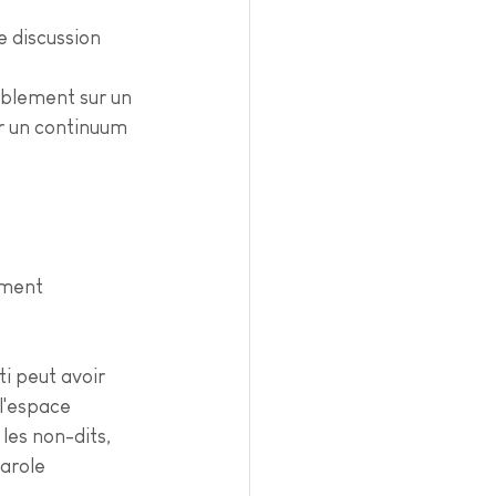
e discussion
ablement sur un 
ur un continuum 
ement 
i peut avoir 
l'espace 
es non-dits, 
arole 