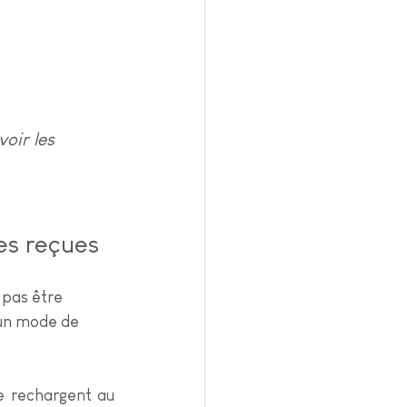
voir les 
es reçues
 pas être 
 un mode de 
e rechargent au 