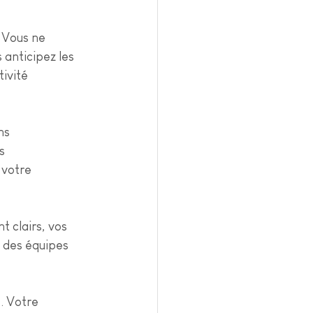
 Vous ne 
anticipez les 
ivité 
ns 
s 
 votre 
t clairs, vos 
 des équipes 
. Votre 