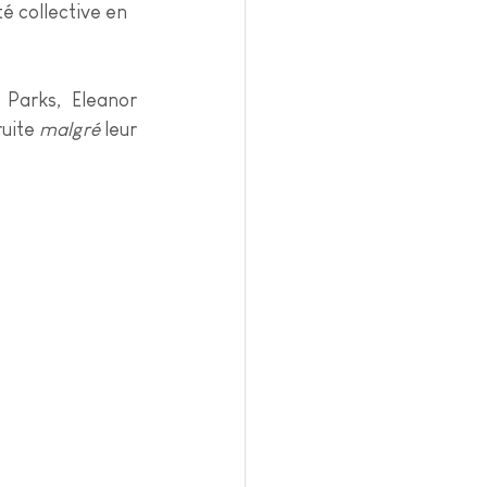
é collective en 
Parks, Eleanor 
uite 
malgré
 leur 