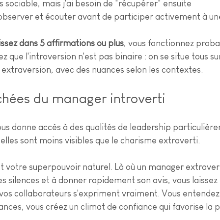
s sociable, mais j'ai besoin de "récupérer" ensuite
observer et écouter avant de participer activement à un
ssez dans 5 affirmations ou plus
, vous fonctionnez prob
z que l'introversion n'est pas binaire : on se situe tous s
t extraversion, avec des nuances selon les contextes.
chées du manager introverti
ous donne accès à des qualités de leadership particulièr
lles sont moins visibles que le charisme extraverti.
st votre superpouvoir naturel. Là où un manager extravert
s silences et à donner rapidement son avis, vous laissez 
vos collaborateurs s'expriment vraiment. Vous entendez l
nces, vous créez un climat de confiance qui favorise la p