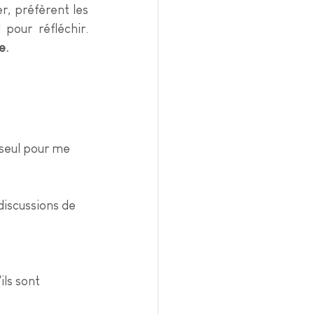
r, préfèrent les 
conversations significatives aux bavardages et ont besoin de temps seul pour réfléchir. 
e.
 seul pour me 
iscussions de 
ls sont 