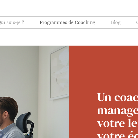
ui suis-je ?
Programmes de Coaching
Blog
Un coac
manage
votre l
votre é