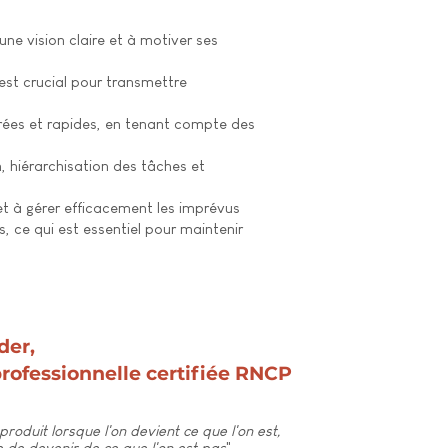
ne vision claire et à motiver ses
st crucial pour transmettre
irées et rapides, en tenant compte des
, hiérarchisation des tâches et
 à gérer efficacement les imprévus
, ce qui est essentiel pour maintenir
der,
professionnelle certifiée RNCP
oduit lorsque l'on devient ce que l'on est,
e de devenir de ce que l'on est pas
"