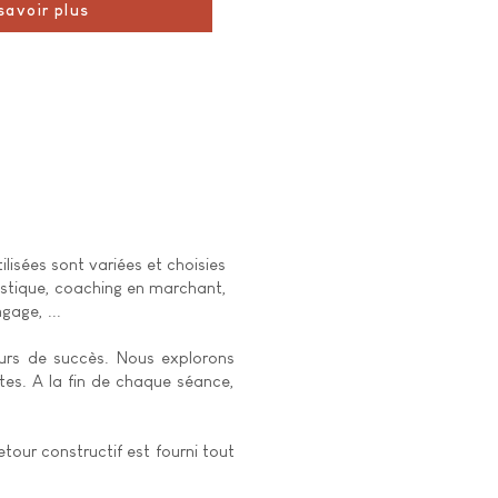
savoir plus
isées sont variées et choisies
istique, coaching en marchant,
gage, ...
eurs de succès.​ Nous explorons
tes. A la fin de chaque séance,
etour constructif est fourni tout