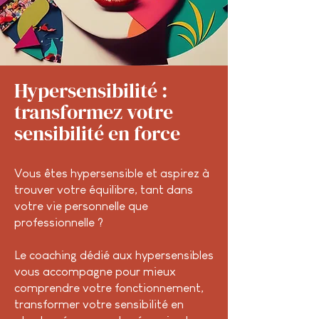
Hypersensibilité :
transformez votre
sensibilité en force
Vous êtes hypersensible et aspirez à
trouver votre équilibre, tant dans
votre vie personnelle que
professionnelle ?
Le coaching dédié aux hypersensibles
vous accompagne pour mieux
comprendre votre fonctionnement,
transformer votre sensibilité en