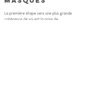
masques
La première étape vers une plus grande 
cohérence de soi est la prise de 
conscience. 
Demandez-vous :  
- Quels masques portez-vous, 
consciemment ou inconsciemment ?  
- Dans quels contextes ressentez-vous 
le besoin de vous adapter ?  
- Quels seraient les risques et les 
bénéfices à laisser tomber certains de 
ces masques, même ponctuellement ?
Porter un masque n’est pas une 
faiblesse, c’est souvent une forme 
d’intelligence sociale et de protection. 