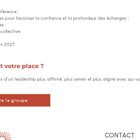
nférence ;
es pour favoriser la confiance et la profondeur des échanges ;
es ;
collective.
rs 2027.
 votre place ?
x d’un leadership plus affirmé, plus serein et plus aligné avec qui v
re le groupe
CONTACT