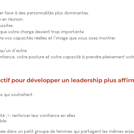
er face à des personnalités plus dominantes.
 en réunion.
ssites.
que votre charge devient trop importante.
re vos capacités réelles et l’image que vous osez montrer.
qu’un d’autre.
nfiance, votre posture et votre capacité à prendre pleinement votr
if pour développer un leadership plus affir
 qui souhaitent :
ité ;✨ renforcer leur confiance en elles
mble
e dans un petit groupe de femmes qui partagent les mêmes enjeux