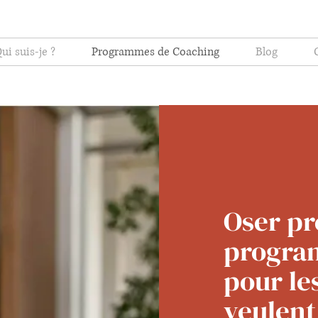
ui suis-je ?
Programmes de Coaching
Blog
Oser pr
progra
pour le
veulent