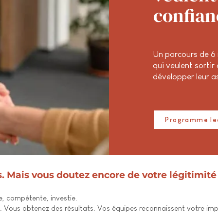
confian
Un parcours de 6
qui veulent sortir
développer leur as
Programme le
 Mais vous doutez encore de votre légitimité
 compétente, investie.
. Vous obtenez des résultats. Vos équipes reconnaissent votre impl