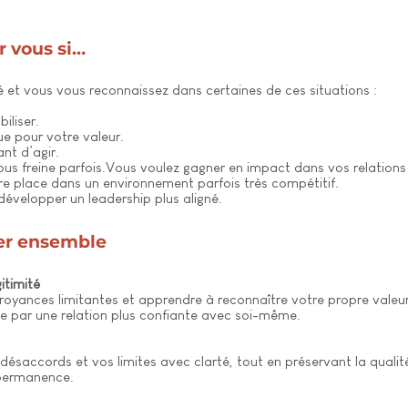
r vous si…
 et vous vous reconnaissez dans certaines de ces situations :
iliser.
e pour votre valeur.
nt d’agir.
ous freine parfois.Vous voulez gagner en impact dans vos relations 
e place dans un environnement parfois très compétitif.
développer un leadership plus aligné.
ler ensemble
itimité
royances limitantes et apprendre à reconnaître votre propre valeur
e par une relation plus confiante avec soi-même.
ésaccords et vos limites avec clarté, tout en préservant la qualité
 permanence.