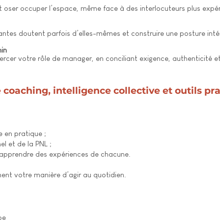
et oser occuper l’espace, même face à des interlocuteurs plus expé
tes doutent parfois d’elles-mêmes et construire une posture intéri
nin
rcer votre rôle de manager, en conciliant exigence, authenticité et i
oaching, intelligence collective et outils pr
e en pratique ;
el et de la PNL ;
 apprendre des expériences de chacune.
ent votre manière d’agir au quotidien.
pe