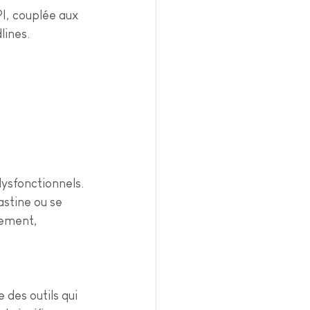
I, couplée aux 
lines.
dysfonctionnels. 
astine ou se 
gement, 
des outils qui 