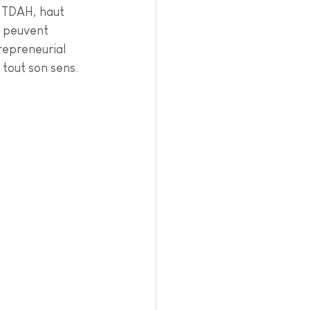
 TDAH, haut 
s peuvent 
repreneurial 
 tout son sens.