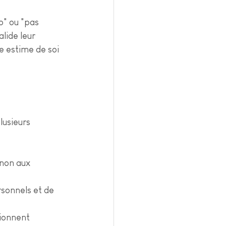
p" ou "pas 
lide leur 
e estime de soi 
usieurs 
 non aux 
rsonnels et de 
tionnent 