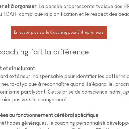
ser et à organiser.
 La pensée arborescente typique des HP
du TDAH, complique la planification et le respect des dead
En savoir plus sur le Coaching pour Entrepreneurs
aching fait la différence
t et structurant
ard extérieur indispensable pour identifier les patterns 
r neuro-atypique à reconnaître quand il s'éparpille, procr
ionnisme paralysant. Cette prise de conscience, sans ju
emier pas vers le changement.
tées au fonctionnement cérébral spécifique
thodes génériques, le coaching personnalisé développe 