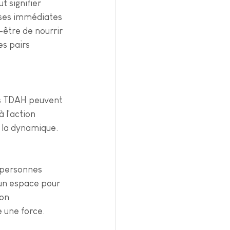
t signifier 
nses immédiates 
-être de nourrir 
es pairs 
Les TDAH peuvent 
 l'action 
t la dynamique.
 personnes 
 un espace pour 
on 
e une force.