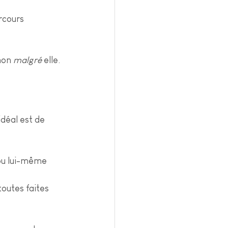
rcours 
non 
malgré
 elle.
déal est de 
ou lui-même 
outes faites