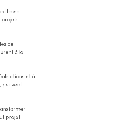
etteuse, 
 projets 
es de 
urent à la 
alisations et à 
, peuvent 
transformer 
t projet 