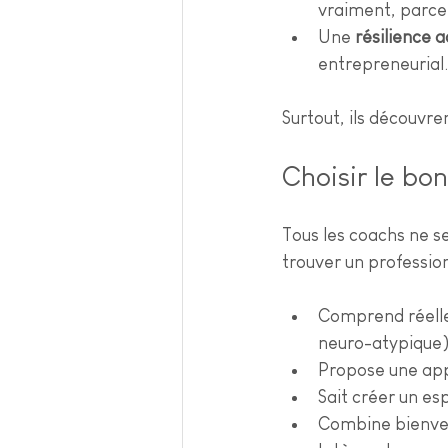
vraiment, parce 
Une 
résilience 
entrepreneurial.
Surtout, ils découvren
Choisir le b
Tous les coachs ne se
trouver un profession
Comprend réelle
neuro-atypique
Propose une appr
Sait créer un es
Combine bienvei