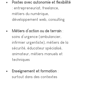
Postes avec autonomie et flexibilité
: entrepreneuriat, freelance, 
métiers du numérique, 
développement web, consulting
Métiers d’action ou de terrain
 : 
soins d’urgence (ambulancier, 
infirmier urgentiste), métiers de la 
sécurité, éducateur spécialisé, 
animateur, métiers manuels et 
techniques
Enseignement et formation
 : 
surtout dans des contextes 
dynamiques ou alternatifs.
Ces environnements limitent la 
monotonie, favorisent l’adaptation 
rapide, et valorisent la pensée “hors 