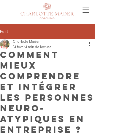
Post
Charlotte Mader
14 févr.
4 min de lecture
Comment
mieux
comprendre
et intégrer
les personnes
neuro-
atypiques en
entreprise ?