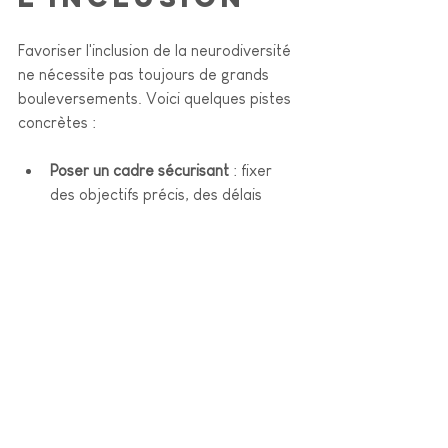
Favoriser l'inclusion de la neurodiversité 
ne nécessite pas toujours de grands 
bouleversements. Voici quelques pistes 
concrètes :
Poser un cadre sécurisant 
: fixer 
des objectifs précis, des délais 
réalistes, laisser des traces écrites 
après les échanges clés
Adapter l'environnement de travail
: aménagement d'espaces calmes, 
flexibilité sur les horaires ou le 
télétravail
Proposer des formats de réunion 
variés
 : ordres du jour envoyés à 
l'avance, possibilité de contribuer 
par écrit, pauses régulières