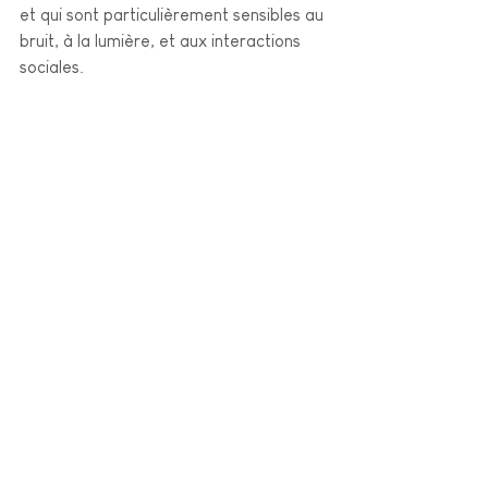
et qui sont particulièrement sensibles au 
bruit, à la lumière, et aux interactions 
sociales. 
Il existe de nombreux protocoles pour 
prendre soin de son énergie, 
notamment ceux présentés par 
Natacha Calestrémé "La clé de votre 
énergie".
Plus simplement, il s'agit d'être attentif à 
ce qui nous donne de l'énergie et à ce 
qui nous pompe notre énergie. Cela 
peut être des personnes, des activités, 
des lieux.
L'idée est de porter une attention 
subtile à nos sensations corporelles, à 
notre état de fatigue et d'ajuster nos 